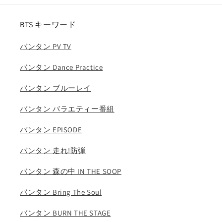
ス
ス
ヒ
ヒ
BTS キーワード
ョ
ョ
ン
ン
バンタン PV TV
ハ
ハ
ラ
ラ
バンタン Dance Practice
ム
ム
つ
つ
バンタン ブルーレイ
き
き
ス
ス
バンタン バラエティー番組
ヨ
ヨ
バンタン EPISODE
ン
ン
シ
シ
バンタン 走れ!防弾
ユ
ユ
ン
ン
バンタン 森の中 IN THE SOOP
は
は
る
る
バンタン Bring The Soul
な
な
バンタン BURN THE STAGE
KPOP
KPOP