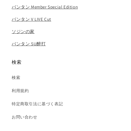
DVD
DVD
バンタン Member Special Edition
の
の
数
数
バンタン V LIVE Cut
量
量
を
を
ソジンの家
減
増
ら
や
バンタン SU醉打
す
す
検索
検索
利用規約
特定商取引法に基づく表記
お問い合わせ