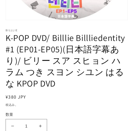
モ
ー
BILLLIE
ダ
K-POP DVD/ Billlie Billliedentity
ル
で
#1 (EP01-EP05)(日本語字幕あ
メ
デ
り)/ ビリー スア スヒョン ハ
ィ
ア
ラム つき スヨン シユン はる
(1)
を
開
な KPOP DVD
く
通
¥380 JPY
常
税込み。
価
数量
格
K-
K-