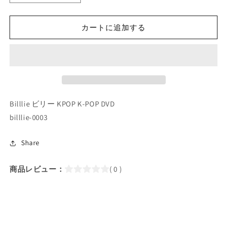
POP
POP
DVD/
DVD/
Billlie
Billlie
カートに追加する
Billliedentity
Billliedentity
#1
#1
(EP01-
(EP01-
EP05)
EP05)
(日
(日
本
本
Billlie ビリー KPOP K-POP DVD
語
語
字
字
billlie-0003
幕
幕
あ
あ
Share
り)/
り)/
ビ
ビ
商品レビュー：
( 0 )
リ
リ
ー
ー
ス
ス
ア
ア