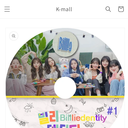
コンテ
カ
ンツに
K-mall
ー
進む
ト
商品情
報にス
キップ