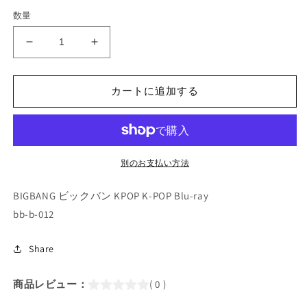
価
数量
格
Blu-
Blu-
ray/
ray/
BIGBANG
BIGBANG
SPECIAL
SPECIAL
カートに追加する
DOCUMENTARY(日
DOCUMENTARY(日
本
本
語
語
字
字
別のお支払い方法
幕
幕
あ
あ
BIGBANG ビックバン KPOP K-POP Blu-ray
り)
り)
bb-b-012
／
／
BIGBANG
BIGBANG
Share
ビ
ビ
ッ
ッ
商品レビュー：
( 0 )
グ
グ
バ
バ