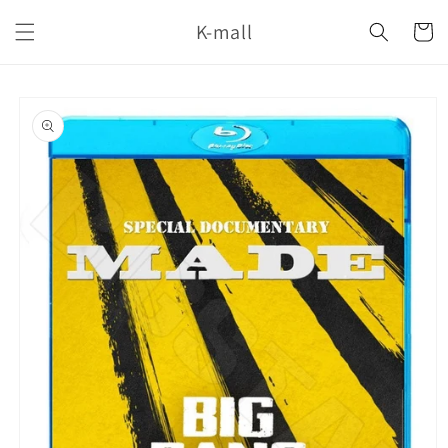
コンテ
カ
ンツに
K-mall
ー
進む
ト
商品情
報にス
キップ