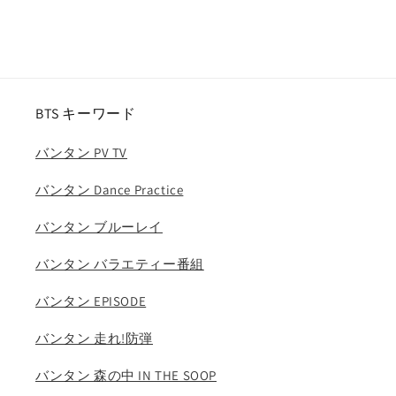
ン
ン
G-
G-
DRAGON
DRAGON
SOL
SOL
TOP
TOP
V.I
V.I
BTS キーワード
D-
D-
LITE
LITE
バンタン PV TV
ブ
ブ
ル
ル
バンタン Dance Practice
ー
ー
バンタン ブルーレイ
レ
レ
イ
イ
バンタン バラエティー番組
KPOP
KPOP
の
の
バンタン EPISODE
数
数
量
量
バンタン 走れ!防弾
を
を
減
増
バンタン 森の中 IN THE SOOP