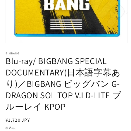
モ
ー
BIGBANG
ダ
Blu-ray/ BIGBANG SPECIAL
ル
で
DOCUMENTARY(日本語字幕あ
メ
デ
り)／BIGBANG ビッグバン G-
ィ
ア
DRAGON SOL TOP V.I D-LITE ブ
(1)
を
開
ルーレイ KPOP
く
通
¥1,720 JPY
常
税込み。