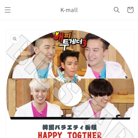
コンテ
カ
ンツに
K-mall
ー
進む
ト
商品情
報にス
キップ