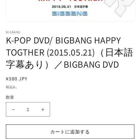
モ
ー
BIGBANG
ダ
K-POP DVD/ BIGBANG HAPPY
ル
で
TOGTHER (2015.05.21)（日本語
メ
デ
字幕あり）／BIGBANG DVD
ィ
ア
(1)
通
¥380 JPY
を
開
常
税込み。
く
価
数量
格
K-
K-
POP
POP
DVD/
DVD/
BIGBANG
BIGBANG
カートに追加する
HAPPY
HAPPY