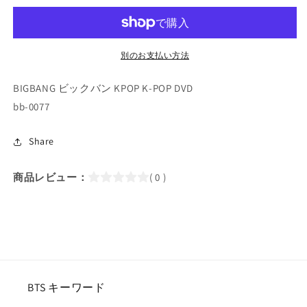
TOGTHER
TOGTHER
(2015.05.21)
(2015.05.21)
（日
（日
別のお支払い方法
本
本
語
語
BIGBANG ビックバン KPOP K-POP DVD
字
字
bb-0077
幕
幕
あ
あ
り）
り）
Share
／
／
BIGBANG
BIGBANG
商品レビュー：
( 0 )
DVD
DVD
の
の
数
数
量
量
を
を
減
増
ら
や
BTS キーワード
す
す