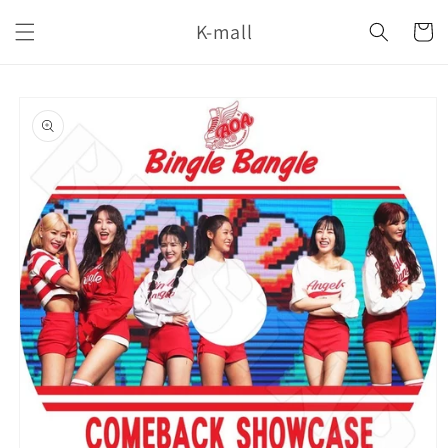
コンテ
カ
ンツに
K-mall
ー
進む
ト
商品情
報にス
キップ