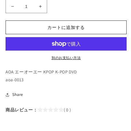
K-
K-
POP
POP
DVD/
DVD/
AOA
AOA
カートに追加する
Comeback
Comeback
Showcase
Showcase
(2018.05.28)
(2018.05.28)
(日
(日
別のお支払い方法
本
本
語
語
AOA エーオーエー KPOP K-POP DVD
字
字
aoa-0013
幕
幕
あ
あ
り)
り)
Share
／
／
エ
エ
商品レビュー：
( 0 )
ー
ー
オ
オ
ー
ー