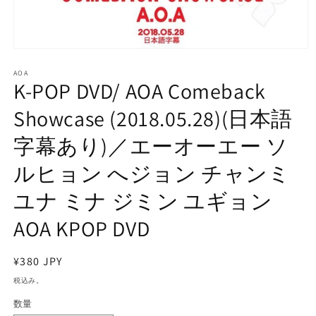
モ
ー
AOA
ダ
K-POP DVD/ AOA Comeback
ル
で
Showcase (2018.05.28)(日本語
メ
デ
字幕あり)／エーオーエー ソ
ィ
ア
ルヒョン へジョン チャンミ
(1)
を
開
ユナ ミナ ジミン ユギョン
く
AOA KPOP DVD
通
¥380 JPY
常
税込み。
価
数量
格