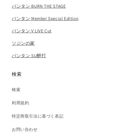
ナ
ナ
バンタン BURN THE STAGE
ジ
ジ
ミ
ミ
バンタン Member Special Edition
ン
ン
ユ
ユ
バンタン V LIVE Cut
ギ
ギ
ソジンの家
ョ
ョ
ン
ン
バンタン SU醉打
AOA
AOA
KPOP
KPOP
DVD
DVD
検索
の
の
数
数
検索
量
量
を
を
利用規約
減
増
ら
や
特定商取引法に基づく表記
す
す
お問い合わせ