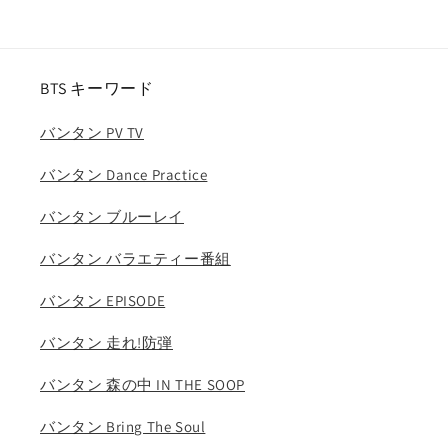
エ
エ
ー
ー
ソ
ソ
BTS キーワード
ル
ル
ヒ
ヒ
バンタン PV TV
ョ
ョ
ン
ン
バンタン Dance Practice
へ
へ
ジ
ジ
バンタン ブルーレイ
ョ
ョ
バンタン バラエティー番組
ン
ン
チ
チ
バンタン EPISODE
ャ
ャ
ン
ン
バンタン 走れ!防弾
ミ
ミ
ユ
ユ
バンタン 森の中 IN THE SOOP
ナ
ナ
バンタン Bring The Soul
ミ
ミ