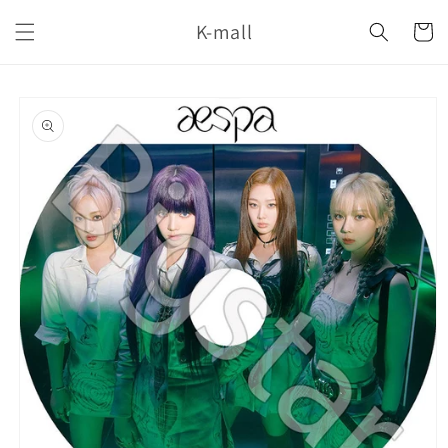
コンテ
カ
ンツに
K-mall
ー
進む
ト
商品情
報にス
キップ