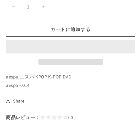
K-
K-
POP
POP
DVD/
DVD/
aespa
aespa
カートに追加する
GIRLS
GIRLS
BEHIND
BEHIND
THE
THE
SCENES
SCENES
(EP1-
(EP1-
EP3+BONUS)
EP3+BONUS)
(日
(日
aespa エスパ KPOP K-POP DVD
本
本
aespa-0014
語
語
字
字
Share
幕
幕
あ
あ
商品レビュー：
( 0 )
り)/
り)/
aespa
aespa
エ
エ