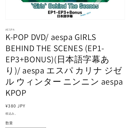
モ
ー
AESPA
ダ
K-POP DVD/ aespa GIRLS
ル
で
BEHIND THE SCENES (EP1-
メ
デ
EP3+BONUS)(日本語字幕あ
ィ
ア
り)/ aespa エスパ カリナ ジゼ
(1)
を
開
ル ウィンター ニンニン aespa
く
KPOP
通
¥380 JPY
常
税込み。
価
数量
格