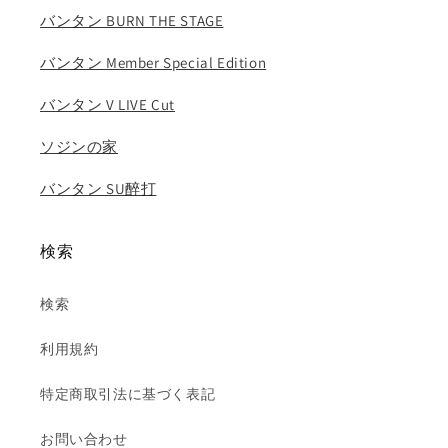
の
の
バンタン BURN THE STAGE
数
数
量
量
バンタン Member Special Edition
を
を
バンタン V LIVE Cut
減
増
ら
や
ソジンの家
す
す
バンタン SU醉打
検索
検索
利用規約
特定商取引法に基づく表記
お問い合わせ