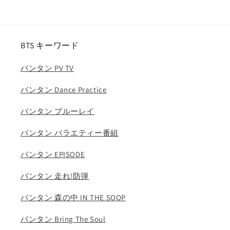
ス
ス
パ
パ
カ
カ
リ
リ
BTS キーワード
ナ
ナ
ジ
ジ
バンタン PV TV
ゼ
ゼ
バンタン Dance Practice
ル
ル
ウ
ウ
バンタン ブルーレイ
ィ
ィ
ン
ン
バンタン バラエティー番組
タ
タ
ー
ー
バンタン EPISODE
ニ
ニ
バンタン 走れ!防弾
ン
ン
ニ
ニ
バンタン 森の中 IN THE SOOP
ン
ン
aespa
aespa
バンタン Bring The Soul
KPOP
KPOP