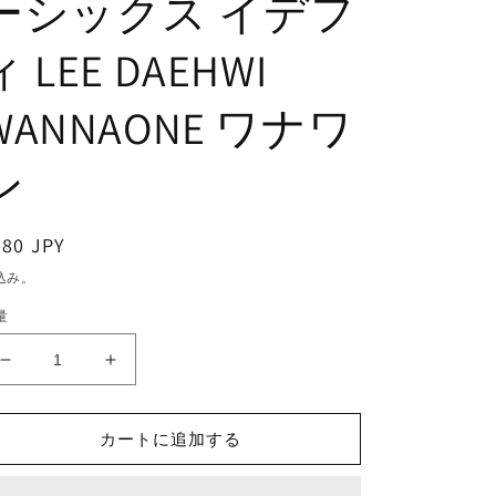
ーシックス イデフ
ィ LEE DAEHWI
WANNAONE ワナワ
ン
通
380 JPY
常
込み。
価
量
格
K-
K-
POP
POP
DVD/
DVD/
AB6IX
AB6IX
カートに追加する
デ
デ
フ
フ