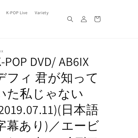
ロ
カ
K-POP Live
Variety
グ
ー
イ
ト
ン
IX
K-POP DVD/ AB6IX
デフィ 君が知って
いた私じゃない
(2019.07.11)(日本語
字幕あり)／エービ